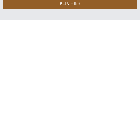
KLIK HIER
OOR AKADEMIA
STUDEER
Begronding
Studierigtings