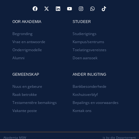
OOR AKADEMIA
STUDEER
Begronding
Studierigtings
Vrae en antwoorde
Kampus/sentrums
Onderrigmodelle
Toelatingsvereistes
Alumni
Doen aansoek
GEMEENSKAP
ANDER INLIGTING
Nuus en gebeure
Bankbesonderhede
Raak betrokke
Koshuisverblyf
Testamentêre bemakings
Bepalings en voorwaardes
Vakante poste
Kontak ons
Akademia MSW
(Maatskappyregistrasienommer: 2005/024616/08)
is by die Departement