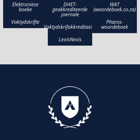
Elektroniese
DHET-
WAT
boeke
geakkrediteerde
(woordeboek.co.za)
joernale
Vaktydskrifte
Pharos-
Vaktydskrifakkreditasies
woordeboek
LexisNexis